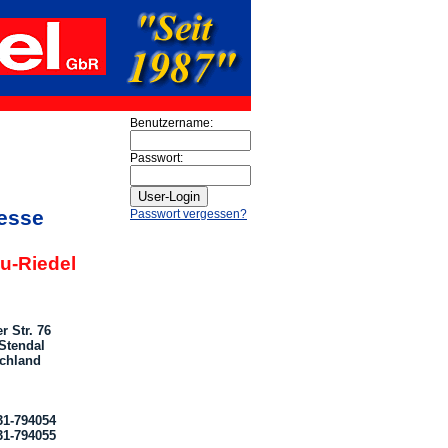
Benutzername:
Passwort:
esse
Passwort vergessen?
au-Riedel
r Str. 76
Stendal
chland
31-794054
31-794055