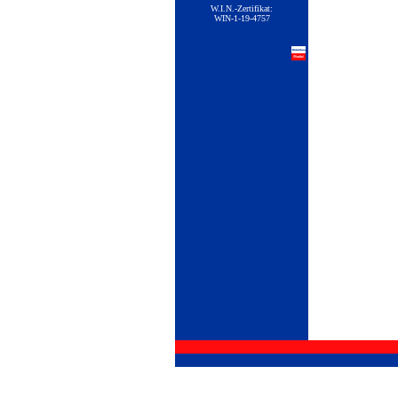
W.I.N.-Zertifikat:
WIN-1-19-4757