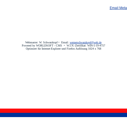
Email Meta
Webmaster: W. Schwarzkopf •
Email:
wernerschwarzkopf@web.de
Powered by WORLDSOFT - CMS • W.I.N.-Zertifikat: WIN-1-19-4757
Optimiert für Internet-Explorer und Firefox Auflösung 1024 x 768