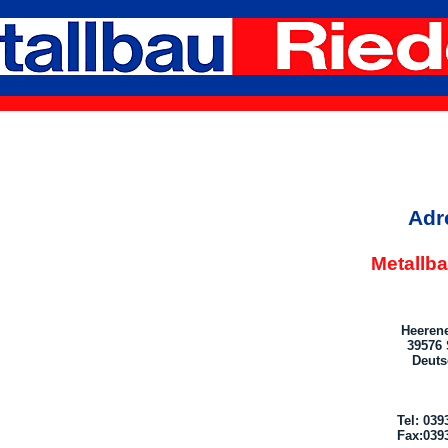
Adr
Metallb
Heerene
39576 
Deuts
Tel: 039
Fax:039